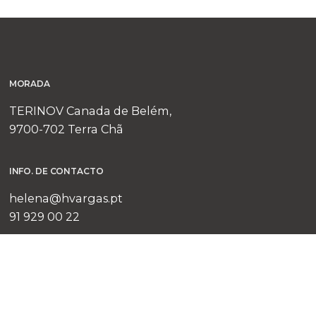
MORADA
TERINOV Canada de Belém,
9700-702 Terra Chã
Próx.
Projeto
INFO. DE CONTACTO
helena@hvargas.pt
91 929 00 22