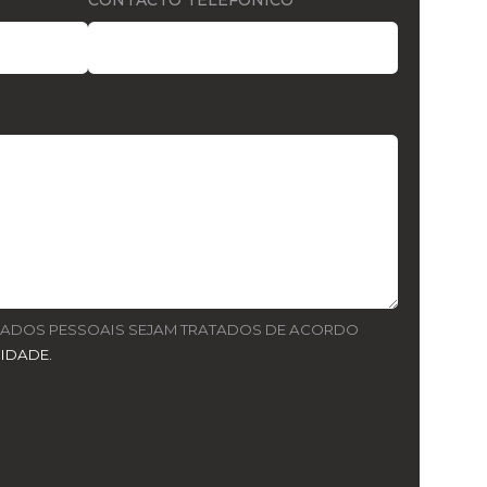
CONTACTO TELEFÓNICO*
DADOS PESSOAIS SEJAM TRATADOS DE ACORDO
CIDADE.