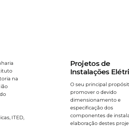
Projetos de
nharia
Instalações Elétr
ituto
toria na
O seu principal propósi
gião
promover o devido
 do
dimensionamento e
especificação dos
componentes de instala
icas, ITED,
elaboração destes proje